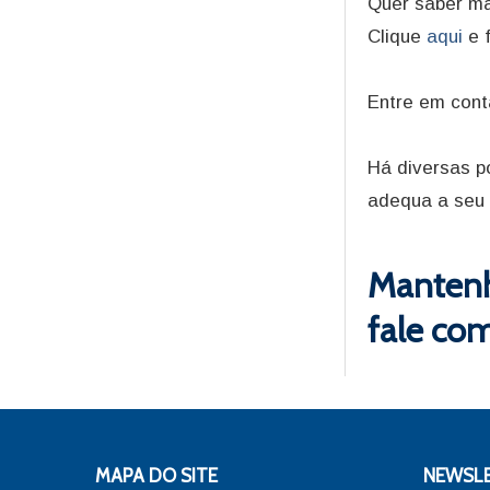
Quer saber ma
Clique
aqui
e 
Entre em con
Há diversas po
adequa a seu 
Mantenh
fale co
MAPA DO SITE
NEWSL