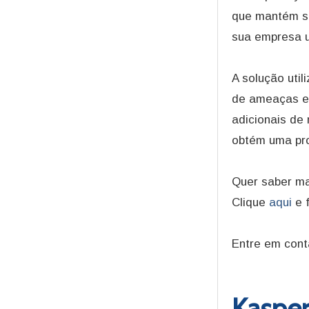
que mantém s
sua empresa u
A solução util
de ameaças e
adicionais de
obtém uma pro
Quer saber ma
Clique
aqui
e 
Entre em con
Kaspe