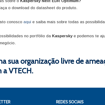
is sobre o
Kaspersky Next EDR Optimum?
faça o download do datasheet do produto.
tato conosco
aqui
e saiba mais sobre todas as possibilid
ssibilidades no portfólio da
Kaspersky
e podemos te aju
negócio.
a sua organização livre de amea
m a VTECH.
ETTER
REDES SOCIAIS